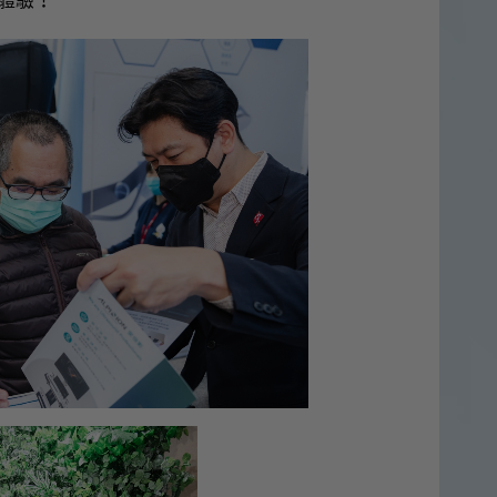
體驗！
60
X-CUBE 50
X-CUBE i9
X-CUBE i8
isono