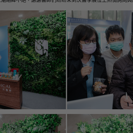
人潮絡繹不絕，謝謝醫師們紛紛來到沃醫學展位上熱情詢問與
X-CUBE 90
X-CUBE 
E-CUEB 8 Series
min
產品介紹