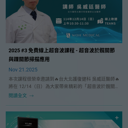
2025 #3 免費線上超音波課程 - 超音波於髖關節
與踝關節掃描應用
Nov 21.2025
本次課程很榮幸邀請到🔥台大北護復健科 吳威廷醫師🔥
將在 12/14（日）為大家帶來精彩的「超音波於髖關節
與踝關節掃描應用」課程。
閱讀全文