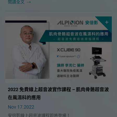
非常榮幸這次能邀請到 生昇診所台北院區院長🔥 洪綱
閱讀全文
醫師 🔥擔任這次課程講師，3/19（日）洪醫師將為大
家帶來「鼠蹊疼痛常見原因及診斷」超音波課程。
2022 免費線上超音波實作課程 – 肌肉骨骼超音波
在風濕科的應用
Nov 17.2022
安倍影線上超音波課程即將登場！