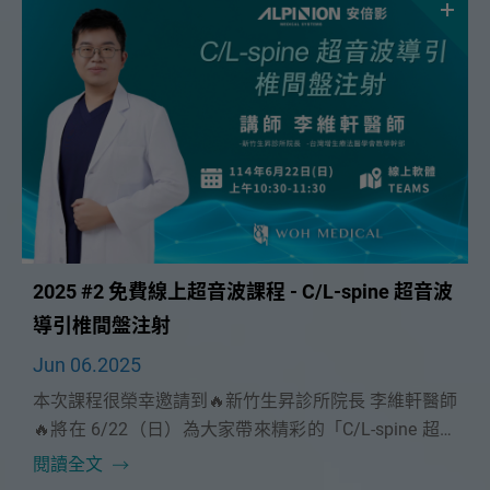
2025 #2 免費線上超音波課程 - C/L-spine 超音波
導引椎間盤注射
Jun 06.2025
本次課程很榮幸邀請到🔥新竹生昇診所院長 李維軒醫師
🔥將在 6/22（日）為大家帶來精彩的「C/L-spine 超音
波導引椎間盤注射」課程。
閱讀全文