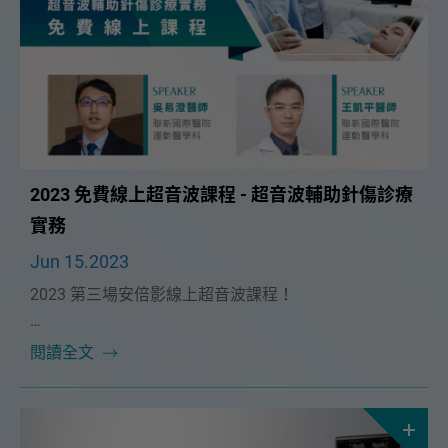
2023 免費線上超音波課程 - 超音波輔助針傷診療
實務
Jun 15.2023
2023 第三場安倍影線上超音波課程！
本次課程很榮幸能邀請到🔥聯新國際醫院 吳易澄醫師
閱讀全文
及 王凱平醫師🔥帶我們從不同科別來切入，分別從中醫
和西醫的觀點來探索超音波在中醫的應用。