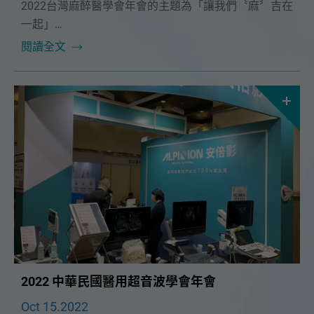
2022台灣麻醉醫學會年會的主題為「讓我們〝麻〞吉在
一起」
安倍影也與您時時刻刻麻吉在一起❤️
閱讀全文
2022 中華民國醫用超音波學會年會
Oct 15.2022