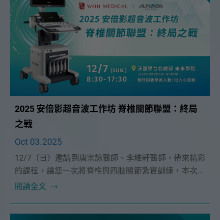
2025 安倍影超音波工作坊 脊椎關節聯盟：終局
之戰
Oct 03.2025
12/7（日）邀請到唐宗詠醫師、李維軒醫師，帶來精彩
的課程，讓您一次將脊椎與四肢關節紮實訓練，本次課
程為12人小班制更精實。
閱讀全文