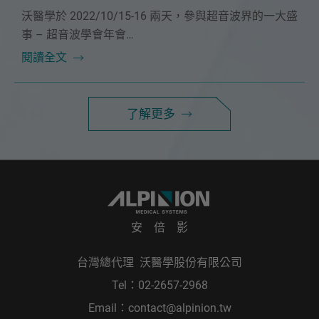
沃醫學於 2022/10/15-16 兩天，參與超音波界的一大盛
事 – 超音波學會年會
現場人潮絡繹不絕，充分顯現出安倍影超音波的魅力😍
閱讀全文
了解更多
安 倍 影
台灣總代理 沃醫學股份有限公司
Tel：
02-2657-2968
Email：
contact@alpinion.tw