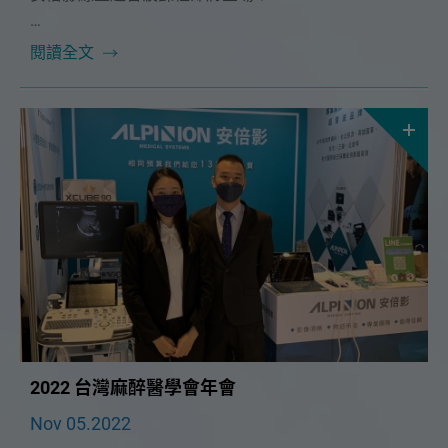
非常榮幸能邀請到 臺大醫院免疫風濕過敏科 🔥 李克仁
閱讀全文
醫師 🔥 擔任這次課程講師，為大家帶來肌肉骨骼超音
波在風濕科的應用超音波課程。
李醫師將運用多年來累積的寶貴臨床經驗，與大家分享
風濕免疫科如何利用超音波來協助診斷、治療，究竟風
濕科和復健科在肌肉骨骼超音波檢查重點有何不同呢？
11/27（日）讓李醫師手把手帶我們一起了解吧！
2022 台灣麻醉醫學會年會
Nov 05.2022