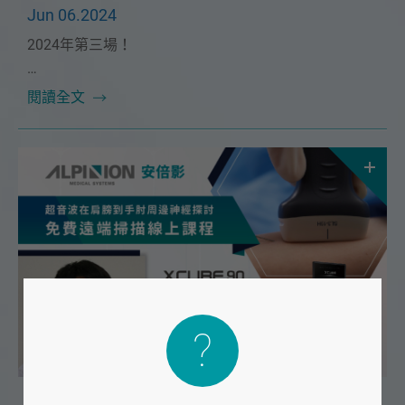
Jun 06.2024
2024年第三場！
本次課程很榮幸邀請到🔥聯新運醫主治醫師 邱熙亭醫師
閱讀全文
🔥！將在 6/23（日）為大家帶來精彩的「膝關節進階
介紹」課程。
2024 #2 免費線上超音波課程 - 超音波在肩膀到