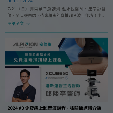
Jun 21.2024
7/21（日）非常榮幸邀請到 溫永銳醫師、唐宗詠醫
師、吳書毅醫師，帶來精彩的脊椎超音波工作坊！小班
制實作課程更精實，本次課程特別安排了 C arm 模擬操
閱讀全文
作，與真實患者的超音波導引介入治療講解！
2024 #3 免費線上超音波課程 - 膝關節進階介紹