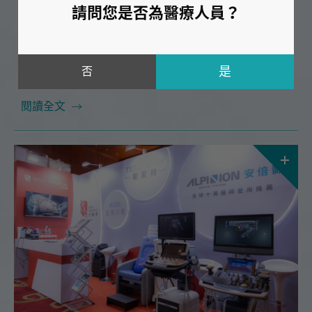
請問您是否為醫療人員？
手肘周邊神經探討
Mar 25.2024
2024年第二場！
否
本次課程很榮幸邀請到🔥台大北護復健部 吳威廷醫師
閱讀全文
🔥！將在 4/14（日）為大家帶來精彩的「超音波在肩
膀到手肘周邊神經探討」課程。