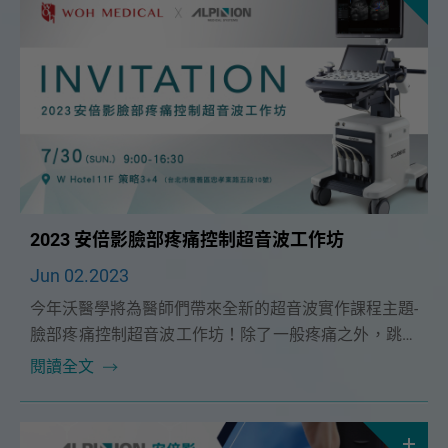
2023 安倍影臉部疼痛控制超音波工作坊
Jun 02.2023
今年沃醫學將為醫師們帶來全新的超音波實作課程主題-
臉部疼痛控制超音波工作坊！除了一般疼痛之外，跳脫
傳統熟悉領域， 臉部區域精細又複雜的肌肉、神經、血
閱讀全文
管位置等細節將為您開創不一樣的新市場，不論是臉部
神經或結構疼痛， 甚至延伸至醫美注射臨床應用， 您
將會有不同以往的大開眼界！