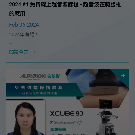
2024 #1 免費線上超音波課程 - 超音波在胸腰椎
的應用
Feb 06.2024
2024年首場！
本次課程很榮幸邀請到🔥台中慈濟疼痛科 唐宗詠醫師
閱讀全文
🔥！將在 2/25（日）為大家帶來精彩的「超音波在胸
腰椎的運用」課程。