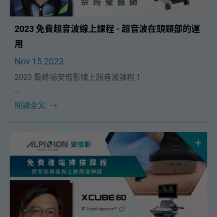
2023 免費超音波線上課程 - 超音波在頭頸部的運
用
Nov 15.2023
2023 最終場安倍影線上超音波課程！
本次課程很榮幸邀請到🔥高雄榮總耳鼻喉科 佘筠瑩醫師
閱讀全文
🔥！將在12/10（日）為大家帶來精彩的「超音波在頭
頸部的運用」課程。