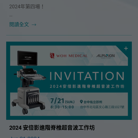
2024年第四場！
本次課程很榮幸邀請到🔥台大麻醉部主治醫師 周韋翰醫
閱讀全文
師🔥！將在 9/8（日）為大家帶來精彩的「L-S spine 超
音波導引疼痛注射治療」課程。
2024 安倍影進階脊椎超音波工作坊