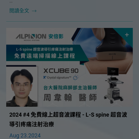
本次課程很榮幸邀請到🔥最佳方案有限公司執行長 鄭正
閱讀全文
一講師🔥！將在 12/15（日）為大家帶來精彩的「診斷
書開立的困擾與實務」課程。
2024 #4 免費線上超音波課程 - L-S spine 超音波
導引疼痛注射治療
Aug 23.2024