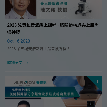
2023 免費超音波線上課程 - 膝關節構造與上肢周
邊神經
Oct 16.2023
2023 第五場安倍影線上超音波課程！
本次課程很榮幸能邀請到🔥臺大醫學院復健部 陳文翔教
閱讀全文
授🔥，將在11/5（日）為大家帶來精彩的「膝關節構造
與上肢周邊神經」課程。