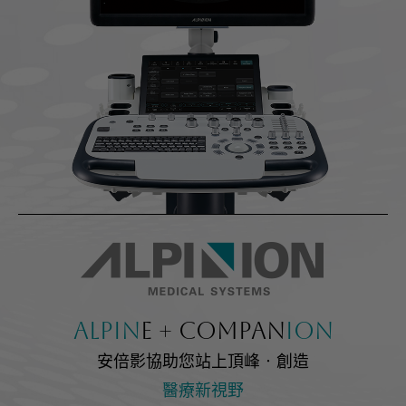
活動資訊
課程資訊
展會活動
聯絡我們
諮詢表單
服務據點
Alpin
e + Compan
ion
安倍影協助您站上頂峰‧創造
醫療新視野