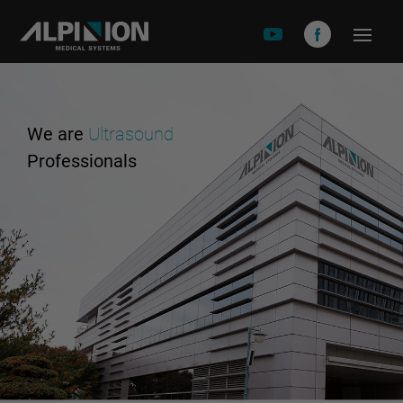
關於安倍影
品牌故事
We are
Ultrasound
產品介紹
Professionals
X-CUBE 90
X-CUBE 60
X-CUBE 50
X-CUBE i9
X-CUBE i8
E-CUEB 8 Series
minisono