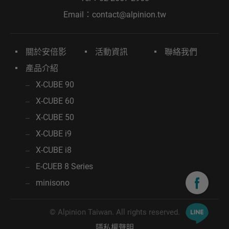
Email：
contact@alpinion.tw
關於安倍影
活動資訊
聯絡我們
產品介紹
X-CUBE 90
X-CUBE 60
X-CUBE 50
X-CUBE i9
X-CUBE i8
E-CUEB 8 Series
minisono
© Alpinion Taiwan. All rights reserved.
隱私權聲明