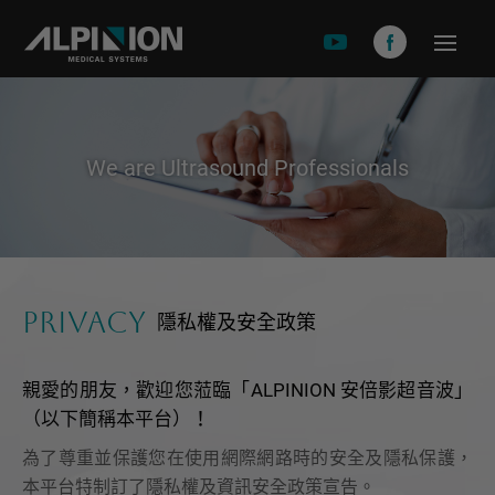
關於安倍影
品牌故事
We are Ultrasound Professionals
產品介紹
X-CUBE 90
X-CUBE 60
X-CUBE 50
PRIVACY
隱私權及安全政策
X-CUBE i9
X-CUBE i8
親愛的朋友，歡迎您蒞臨「ALPINION 安倍影超音波」
E-CUEB 8 Series
（以下簡稱本平台）！
minisono
為了尊重並保護您在使用網際網路時的安全及隱私保護，
本平台特制訂了隱私權及資訊安全政策宣告。