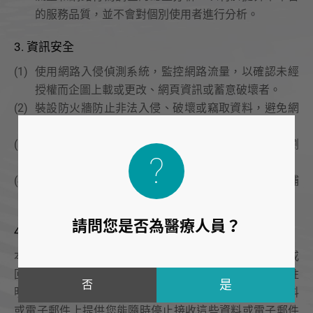
的服務品質，並不會對個別使用者進行分析。
3. 資訊安全
(1)
使用網路入侵偵測系統，監控網路流量，以確認未經
授權而企圖上載或更改、網頁資訊或蓄意破壞者。
(2)
裝設防火牆防止非法入侵、破壞或竊取資料，避免網
站遭到非法使用，並保障使用者的權益。
(3)
裝設掃毒軟體，定期掃毒，提供使用者安全的網頁瀏
覽環境。
(4)
定時依照相關作業系統廠商之通知，更新適當之修補
程式(patch)。
請問您是否為醫療人員？
4. 傳送電子郵件之政策
本平台將在事前或註冊登錄取得您的同意後，傳送資料或
回復電子郵件給您。本平台除了在該資料或電子郵件上註
否
明是由「 ALPINION 安倍影超音波」發送，也會在該資料
或電子郵件上提供您能隨時停止接收這些資料或電子郵件