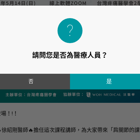
請問您是否為醫療人員？
否
場！!！
🔥徐紹剛醫師🔥擔任這次課程講師，為大家帶來「肩關節的