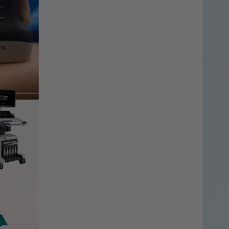
60
X-CUBE 50
X-CUBE i9
X-CUBE i8
isono