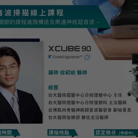
X-CUBE 90
X-CUBE 
E-CUEB 8 Series
min
產品介紹