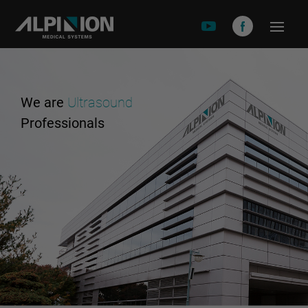
關於安倍影
品牌故事
We are
Ultrasound
產品介紹
Professionals
X-CUBE 90
X-CUBE 60
X-CUBE 50
X-CUBE i9
X-CUBE i8
E-CUEB 8 Series
minisono