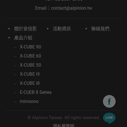
Email：
contact@alpinion.tw
關於安倍影
活動資訊
聯絡我們
產品介紹
X-CUBE 90
X-CUBE 60
X-CUBE 50
X-CUBE i9
X-CUBE i8
E-CUEB 8 Series
minisono
© Alpinion Taiwan. All rights reserved.
隱私權聲明