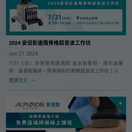
2024 安倍影進階脊椎超音波工作坊
Jun 21.2024
7/21（日）非常榮幸邀請到 溫永銳醫師、唐宗詠醫
師、吳書毅醫師，帶來精彩的脊椎超音波工作坊！小班
制實作課程更精實，本次課程特別安排了 C arm 模擬操
閱讀全文
作，與真實患者的超音波導引介入治療講解！