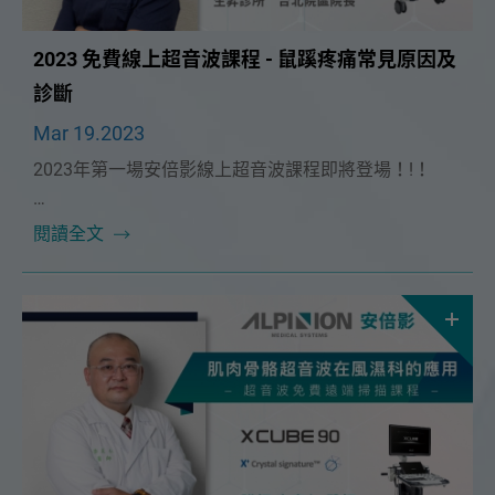
2023 免費線上超音波課程 - 鼠蹊疼痛常見原因及
診斷
Mar 19.2023
2023年第一場安倍影線上超音波課程即將登場！!！
非常榮幸這次能邀請到 生昇診所台北院區院長🔥 洪綱
閱讀全文
醫師 🔥擔任這次課程講師，3/19（日）洪醫師將為大
家帶來「鼠蹊疼痛常見原因及診斷」超音波課程。