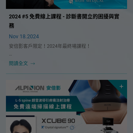
2024 #5 免費線上課程 - 診斷書開立的困擾與實
務
Nov 18.2024
安倍影客戶限定！2024年最終場課程！
本次課程很榮幸邀請到🔥最佳方案有限公司執行長 鄭正
閱讀全文
一講師🔥！將在 12/15（日）為大家帶來精彩的「診斷
書開立的困擾與實務」課程。