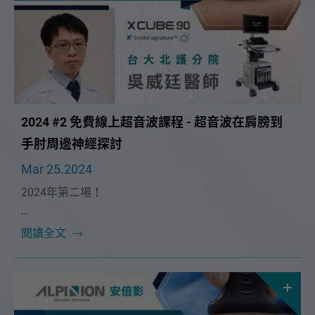
2024 #2 免費線上超音波課程 - 超音波在肩膀到
手肘周邊神經探討
Mar 25.2024
2024年第二場！
本次課程很榮幸邀請到🔥台大北護復健部 吳威廷醫師
閱讀全文
🔥！將在 4/14（日）為大家帶來精彩的「超音波在肩
膀到手肘周邊神經探討」課程。