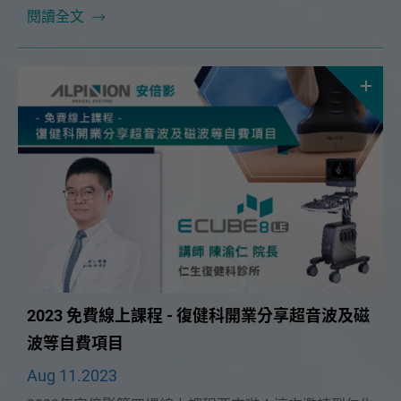
本次課程很榮幸能邀請到🔥臺大醫學院復健部 陳文翔教
閱讀全文
授🔥，將在11/5（日）為大家帶來精彩的「膝關節構造
與上肢周邊神經」課程。
2023 免費線上課程 - 復健科開業分享超音波及磁
波等自費項目
Aug 11.2023