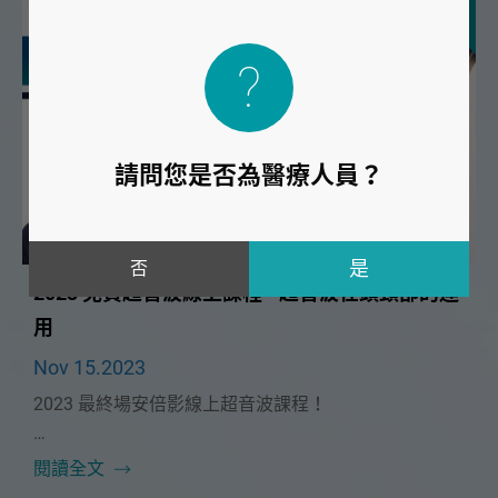
請問您是否為醫療人員？
否
2023 免費超音波線上課程 - 超音波在頭頸部的運
用
Nov 15.2023
2023 最終場安倍影線上超音波課程！
本次課程很榮幸邀請到🔥高雄榮總耳鼻喉科 佘筠瑩醫師
閱讀全文
🔥！將在12/10（日）為大家帶來精彩的「超音波在頭