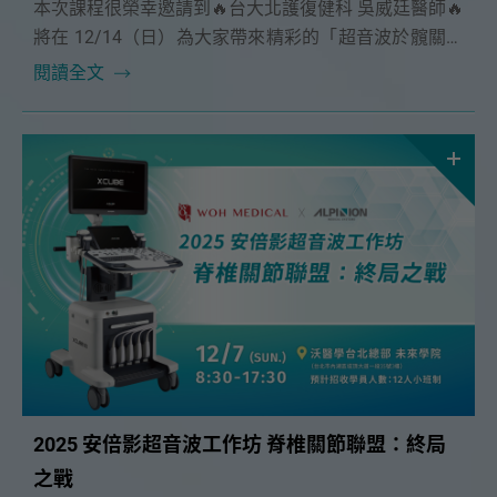
本次課程很榮幸邀請到🔥台大北護復健科 吳威廷醫師🔥
將在 12/14（日）為大家帶來精彩的「超音波於髖關節
與踝關節掃描應用」課程。
閱讀全文
2025 安倍影超音波工作坊 脊椎關節聯盟：終局
之戰