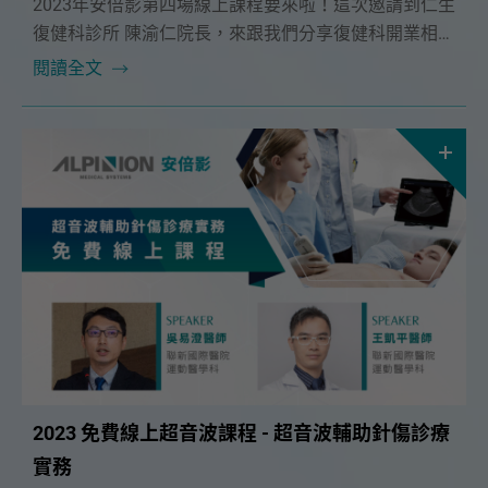
2023年安倍影第四場線上課程要來啦！這次邀請到仁生
復健科診所 陳渝仁院長，來跟我們分享復健科開業相關
的自費項目！想上課的醫師們，請不要錯過了唷~
閱讀全文
2023 免費線上超音波課程 - 超音波輔助針傷診療
實務