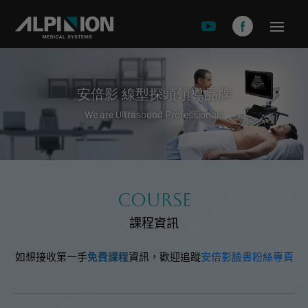
關於安倍影
品牌故事
安倍影 線型探頭領導品牌
We are Ultrasound Professionals
產品介紹
X-CUBE 90
X-CUBE 60
X-CUBE 50
course
X-CUBE i9
課程資訊
X-CUBE i8
如想接收第一手
免費課程
資訊，歡迎追蹤
安倍影臉書粉絲專頁
E-CUEB 8 Series
minisono