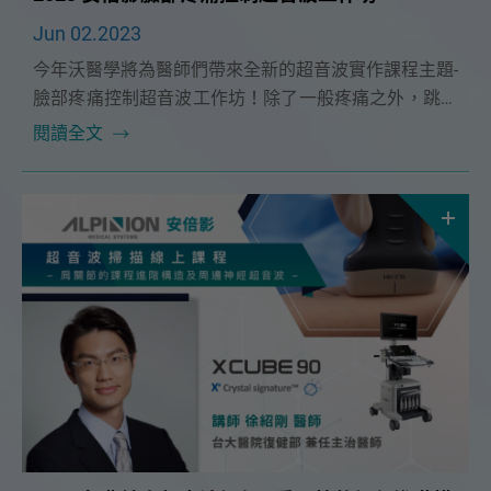
Jun 02.2023
今年沃醫學將為醫師們帶來全新的超音波實作課程主題-
臉部疼痛控制超音波工作坊！除了一般疼痛之外，跳脫
傳統熟悉領域， 臉部區域精細又複雜的肌肉、神經、血
閱讀全文
管位置等細節將為您開創不一樣的新市場，不論是臉部
神經或結構疼痛， 甚至延伸至醫美注射臨床應用， 您
將會有不同以往的大開眼界！