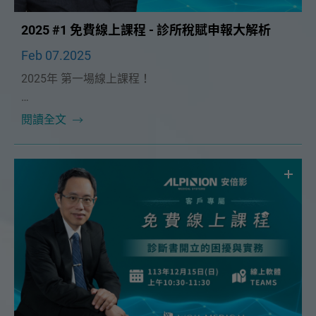
2025 #1 免費線上課程 - 診所稅賦申報大解析
Feb 07.2025
2025年 第一場線上課程！
本次課程很榮幸邀請到🔥翰鼎顧問股份有限公司資深顧
閱讀全文
問 張淵智講師🔥！將在 2/23（日）為大家帶來精彩的
「診所稅賦申報大解析」課程。