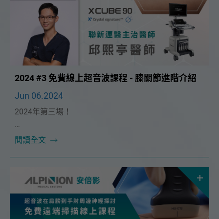
2024 #3 免費線上超音波課程 - 膝關節進階介紹
Jun 06.2024
2024年第三場！
本次課程很榮幸邀請到🔥聯新運醫主治醫師 邱熙亭醫師
閱讀全文
🔥！將在 6/23（日）為大家帶來精彩的「膝關節進階
介紹」課程。