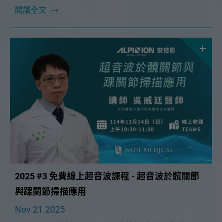
to Ultrasound: Choosing the Right Target in
閱讀全文
Lumbosacral Pain」課程。
2025 #3 免費線上超音波課程 - 超音波於髖關節
與踝關節掃描應用
Nov 21.2025