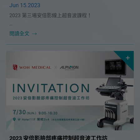
Jun 15.2023
2023 第三場安倍影線上超音波課程！
本次課程很榮幸能邀請到🔥聯新國際醫院 吳易澄醫師
閱讀全文
及 王凱平醫師🔥帶我們從不同科別來切入，分別從中醫
和西醫的觀點來探索超音波在中醫的應用。
2023 安倍影臉部疼痛控制超音波工作坊