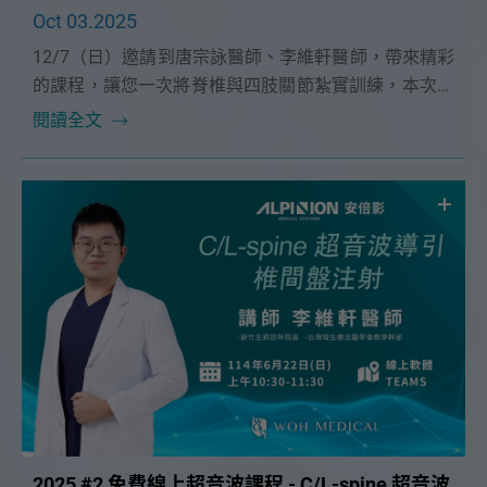
Oct 03.2025
12/7（日）邀請到唐宗詠醫師、李維軒醫師，帶來精彩
的課程，讓您一次將脊椎與四肢關節紮實訓練，本次課
程為12人小班制更精實。
閱讀全文
2025 #2 免費線上超音波課程 - C/L-spine 超音波