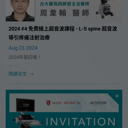
2024 #4 免費線上超音波課程 - L-S spine 超音波
導引疼痛注射治療
Aug 23.2024
2024年第四場！
本次課程很榮幸邀請到🔥台大麻醉部主治醫師 周韋翰醫
閱讀全文
師🔥！將在 9/8（日）為大家帶來精彩的「L-S spine 超
音波導引疼痛注射治療」課程。