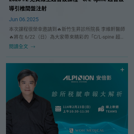
導引椎間盤注射
Jun 06.2025
本次課程很榮幸邀請到🔥新竹生昇診所院長 李維軒醫師
🔥將在 6/22（日）為大家帶來精彩的「C/L-spine 超音
波導引椎間盤注射」課程。
閱讀全文