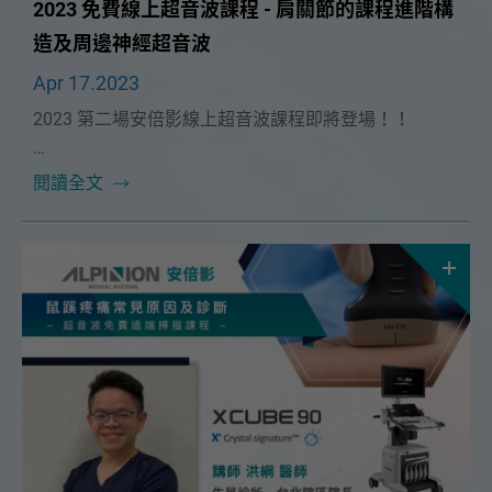
2023 免費線上超音波課程 - 肩關節的課程進階構
造及周邊神經超音波
Apr 17.2023
2023 第二場安倍影線上超音波課程即將登場！！
非常榮幸能邀請到 台大癌醫復健中心主任 🔥徐紹剛醫
閱讀全文
師🔥 擔任這次課程講師，為大家帶來「肩關節的課程進
階構造及周邊神經超音波」課程。