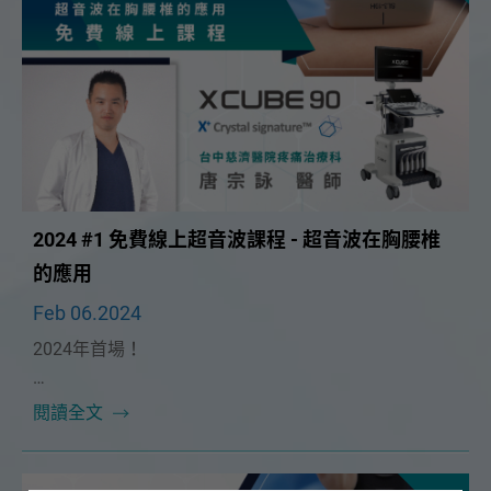
2024 #1 免費線上超音波課程 - 超音波在胸腰椎
的應用
Feb 06.2024
2024年首場！
本次課程很榮幸邀請到🔥台中慈濟疼痛科 唐宗詠醫師
閱讀全文
🔥！將在 2/25（日）為大家帶來精彩的「超音波在胸
腰椎的運用」課程。