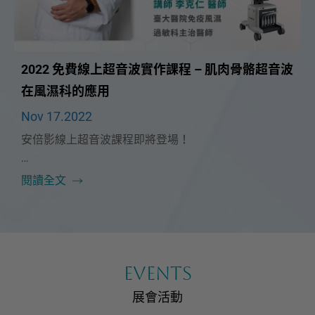
2022 免費線上超音波實作課程 – 肌肉骨骼超音波
在風濕科的應用
Nov 17.2022
安倍影線上超音波課程即將登場！
非常榮幸能邀請到 臺大醫院免疫風濕過敏科 🔥 李克仁
閱讀全文
醫師 🔥 擔任這次課程講師，為大家帶來肌肉骨骼超音
波在風濕科的應用超音波課程。
李醫師將運用多年來累積的寶貴臨床經驗，與大家分享
風濕免疫科如何利用超音波來協助診斷、治療，究竟風
EVENTS
濕科和復健科在肌肉骨骼超音波檢查重點有何不同呢？
展會活動
11/27（日）讓李醫師手把手帶我們一起了解吧！