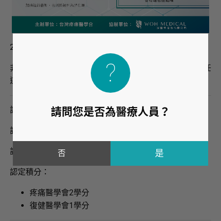
2024年 第三場 安倍影線上超音波課程！
非常榮幸能邀請到 聯新運醫主治醫師 🔥邱熙亭醫師🔥擔任
這次課程講師，為大家帶來「膝關節進階介紹」課程。
講師：邱熙亭 醫師
請問您是否為醫療人員？
課程時間：2024/6/23（日）10:30-11:30
課程地點：線上軟體TEAMS
否
認定積分：
疼痛醫學會2學分
復健醫學會1學分