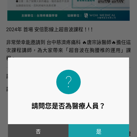
2024年 首場 安倍影線上超音波課程！!！
非常榮幸能邀請到 台中慈濟疼痛科 🔥唐宗詠醫師🔥擔任這
次課程講師，為大家帶來「超音波在胸腰椎的運用」課
程。
講師：唐宗詠 醫師
講師經歷：
馬偕紀念醫院麻醉部疼痛科
請問您是否為醫療人員？
台灣疼痛醫學會監事
世界疼痛醫學會台灣分會副祕書長
世界疼痛學會介入性疼痛治療認證醫師（FIPP）
否
世界疼痛學會超音波介入性疼痛治療專業認證